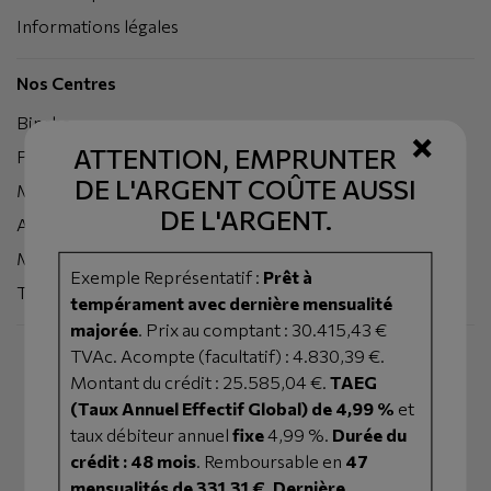
Informations légales
Nos Centres
Binche
×
ATTENTION, EMPRUNTER
Peruwelz
DE L'ARGENT COÛTE AUSSI
Mons
DE L'ARGENT.
Ath
Mouscron
Exemple Représentatif :
Prêt à
Tournai
tempérament avec dernière mensualité
majorée
. Prix au comptant : 30.415,43 €
TVAc. Acompte (facultatif) : 4.830,39 €.
Montant du crédit : 25.585,04 €.
TAEG
(Taux Annuel Effectif Global) de 4,99 %
et
taux débiteur annuel
fixe
4,99 %.
Durée du
crédit : 48 mois
. Remboursable en
47
mensualités de 331,31 €
.
Dernière