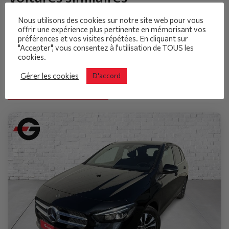
Vous pouvez également
Nous utilisons des cookies sur notre site web pour vous
trouver ces véhicules
offrir une expérience plus pertinente en mémorisant vos
préférences et vos visites répétées. En cliquant sur
intéressants
"Accepter", vous consentez à l'utilisation de TOUS les
cookies.
Gérer les cookies
D'accord
Tous les véhicules