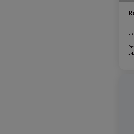
R
di
Pri
34