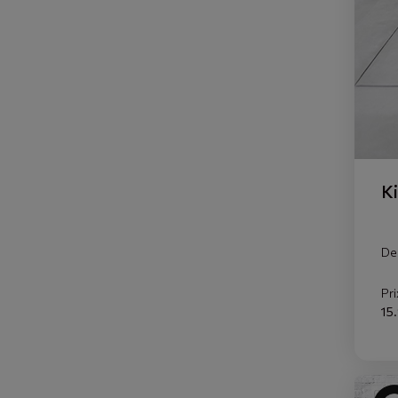
K
De
Pri
15