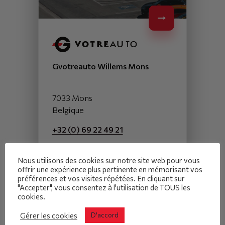
Gvotreauto Willems Mons
7033 Mons
Belgique
+32 (0) 69 22 49 21
Plus d'informations
Nous utilisons des cookies sur notre site web pour vous
offrir une expérience plus pertinente en mémorisant vos
préférences et vos visites répétées. En cliquant sur
"Accepter", vous consentez à l'utilisation de TOUS les
Voitures similaires
cookies.
Vous pouvez également
Gérer les cookies
D'accord