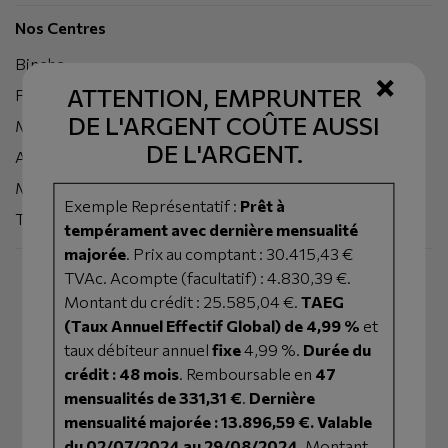
Nos Centres
Binche
×
ATTENTION, EMPRUNTER
Peruwelz
DE L'ARGENT COÛTE AUSSI
Mons
DE L'ARGENT.
Ath
Mouscron
Exemple Représentatif :
Prêt à
Tournai
tempérament avec dernière mensualité
majorée
. Prix au comptant : 30.415,43 €
TVAc. Acompte (facultatif) : 4.830,39 €.
Montant du crédit : 25.585,04 €.
TAEG
(Taux Annuel Effectif Global) de 4,99 %
et
taux débiteur annuel
fixe
4,99 %.
Durée du
crédit : 48 mois
. Remboursable en
47
mensualités de 331,31 €
.
Dernière
Appelez-nous
mensualité majorée : 13.896,59 €. Valable
du 02/07/2024 au 29/08/2024
. Montant