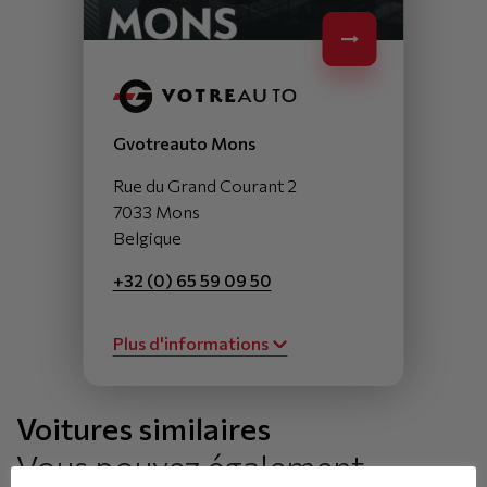
Gvotreauto Mons
Rue du Grand Courant 2
7033 Mons
Belgique
+32 (0) 65 59 09 50
Plus d'informations
Voitures similaires
Vous pouvez également